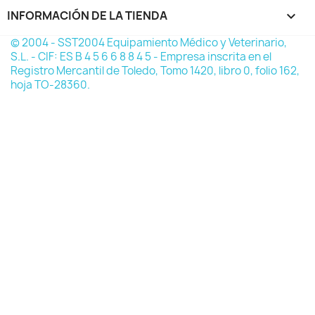
INFORMACIÓN DE LA TIENDA
keyboard_arrow_down
© 2004 - SST2004 Equipamiento Médico y Veterinario,
S.L. - CIF: ES B 4 5 6 6 8 8 4 5 - Empresa inscrita en el
Registro Mercantil de Toledo, Tomo 1420, libro 0, folio 162,
hoja TO-28360.